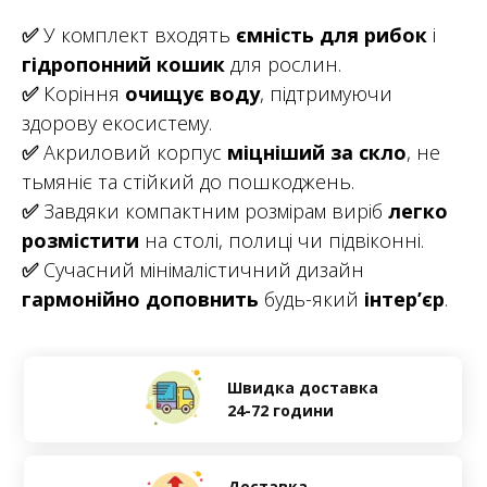
✅
У комплект входять
ємність для рибок
і
гідропонний кошик
для рослин.
✅
Коріння
очищує воду
, підтримуючи
здорову екосистему.
✅
Акриловий корпус
міцніший за скло
, не
тьмяніє та стійкий до пошкоджень.
✅
Завдяки компактним розмірам виріб
легко
розмістити
на столі, полиці чи підвіконні.
✅
Сучасний мінімалістичний дизайн
гармонійно доповнить
будь-який
інтер’єр
.
Швидка доставка
24-72 години
Доставка