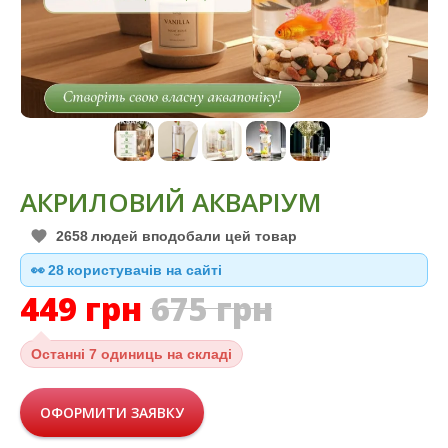
АКРИЛОВИЙ АКВАРІУМ
2658
людей вподобали цей товар
👀
29
користувачів на сайті
449
грн
675
грн
Останні
7 одиниць на складі
ОФОРМИТИ ЗАЯВКУ