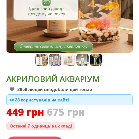
АКРИЛОВИЙ АКВАРІУМ
2658
людей вподобали цей товар
👀
29
користувачів на сайті
449
грн
675
грн
Останні
7 одиниць на складі