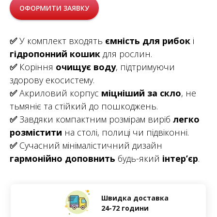
ОФОРМИТИ ЗАЯВКУ
✅
У комплект входять
ємність для рибок
і
гідропонний кошик
для рослин.
✅
Коріння
очищує воду
, підтримуючи
здорову екосистему.
✅
Акриловий корпус
міцніший за скло
, не
тьмяніє та стійкий до пошкоджень.
✅
Завдяки компактним розмірам виріб
легко
розмістити
на столі, полиці чи підвіконні.
✅
Сучасний мінімалістичний дизайн
гармонійно доповнить
будь-який
інтер’єр
.
Швидка доставка
24-72 години