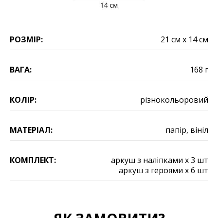
РОЗМІР:
21 см х 14 см
ВАГА:
168 г
КОЛІР:
різнокольоровий
МАТЕРІАЛ:
папір, вініл
КОМПЛЕКТ:
аркуш з наліпками х 3 шт
аркуш з героями х 6 шт