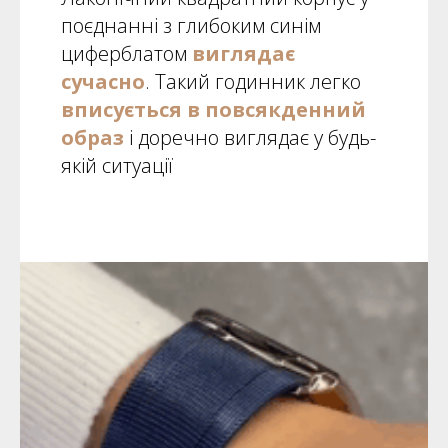
поєднанні з глибоким синім
циферблатом
виглядає
сучасно
. Такий годинник легко
вписується в повсякденний
образ
і доречно виглядає у будь-
якій ситуації