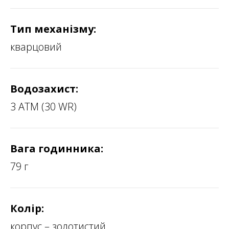
Тип механізму:
кварцовий
Водозахист:
3 ATM (30 WR)
Вага годинника:
79 г
Колір:
корпус – золотистий