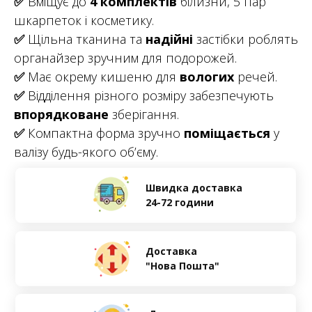
✅
Вміщує до
4 комплектів
білизни, 5 пар
шкарпеток і косметику.
✅
Щільна тканина та
надійні
застібки роблять
органайзер зручним для подорожей.
✅
Має окрему кишеню для
вологих
речей.
✅
Відділення різного розміру забезпечують
впорядковане
зберігання.
✅
Компактна форма зручно
поміщається
у
валізу будь-якого об’єму.
Швидка доставка
24-72 години
Доставка
"Нова Пошта"