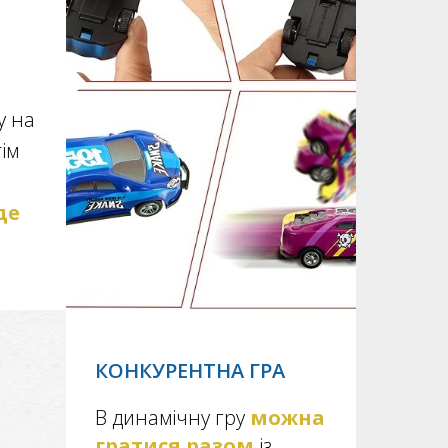
у на
тім
де
КОНКУРЕНТНА ГРА
В динамічну гру
можна
гратися разом
із