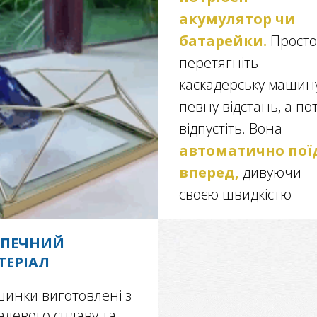
акумулятор чи
батарейки.
Просто
перетягніть
каскадерську машин
певну відстань, а по
відпустіть. Вона
автоматично пої
вперед,
дивуючи
своєю швидкістю
ЗПЕЧНИЙ
ТЕРІАЛ
инки виготовлені з
алевого сплаву та