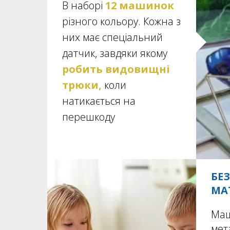
В наборі
12 машинок
різного кольору. Кожна з
них має спеціальний
датчик, завдяки якому
робить видовищні
трюки,
коли
натикається на
перешкоду
БЕ
МА
Маш
мет