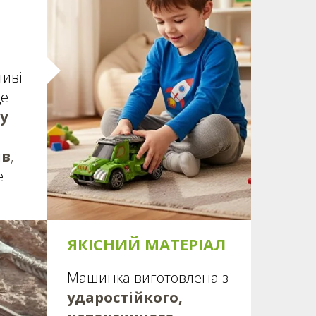
ливі
е
у
ів
,
е
ЯКІСНИЙ МАТЕРІАЛ
Машинка виготовлена з
ударостійкого,