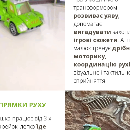
трансформером
розвиває уяву
,
допомагає
вигадувати
захоп
ігрові сюжети
.
А щ
малюк тренує
дрібн
моторику,
координацію рух
візуальне і тактильн
сприйняття
ПРЯМКИ РУХУ
ашка працює від 3-х
арейок, легко
їде