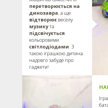
перетворюється на
динозавра
,
а ще
відтворює
веселу
музику
та
підсвічується
кольоровими
світлодіодами
.
З
такою іграшкою дитина
надовго забуде про
гаджети!
НА
Ігр
бат