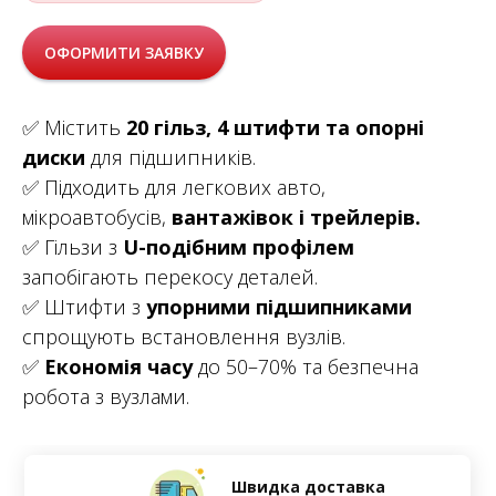
ОФОРМИТИ ЗАЯВКУ
✅ Містить
20 гільз, 4 штифти та опорні
диски
для підшипників.
✅ Підходить для легкових авто,
мікроавтобусів,
вантажівок і трейлерів.
✅ Гільзи з
U-подібним профілем
запобігають перекосу деталей.
✅ Штифти з
упорними підшипниками
спрощують встановлення вузлів.
✅
Економія часу
до 50–70% та безпечна
робота з вузлами.
Швидка доставка