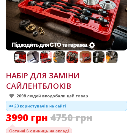
НАБІР ДЛЯ ЗАМІНИ
САЙЛЕНТБЛОКІВ
2098
людей вподобали цей товар
👀
24
користувачів на сайті
3990
грн
4750
грн
Останні
6 одиниць на складі