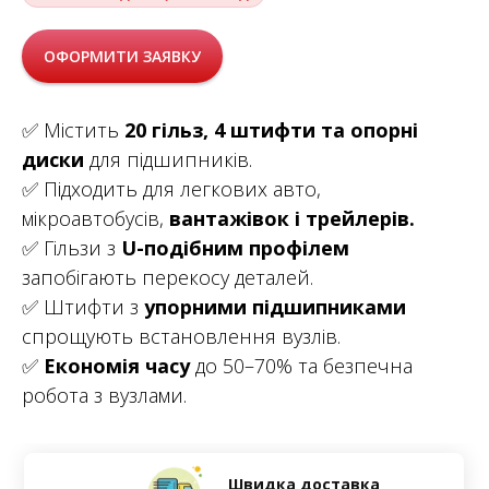
ОФОРМИТИ ЗАЯВКУ
✅ Містить
20 гільз, 4 штифти та опорні
диски
для підшипників.
✅ Підходить для легкових авто,
мікроавтобусів,
вантажівок і трейлерів.
✅ Гільзи з
U-подібним профілем
запобігають перекосу деталей.
✅ Штифти з
упорними підшипниками
спрощують встановлення вузлів.
✅
Економія часу
до 50–70% та безпечна
робота з вузлами.
Швидка доставка