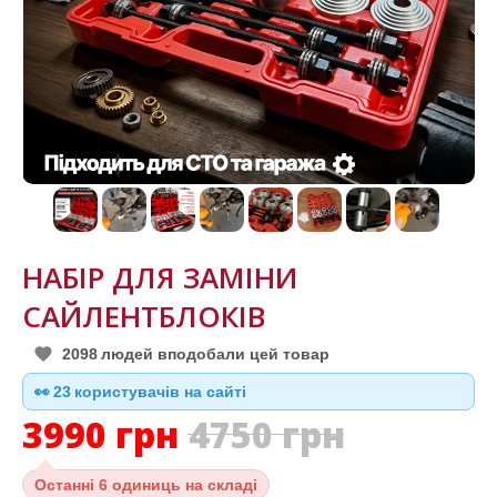
НАБІР ДЛЯ ЗАМІНИ
САЙЛЕНТБЛОКІВ
2098
людей вподобали цей товар
👀
24
користувачів на сайті
3990
грн
4750
грн
Останні
6 одиниць на складі