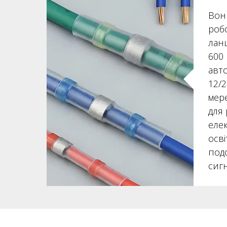
Вон
роб
лан
600 
авт
12/2
мер
для
еле
осві
под
сигн