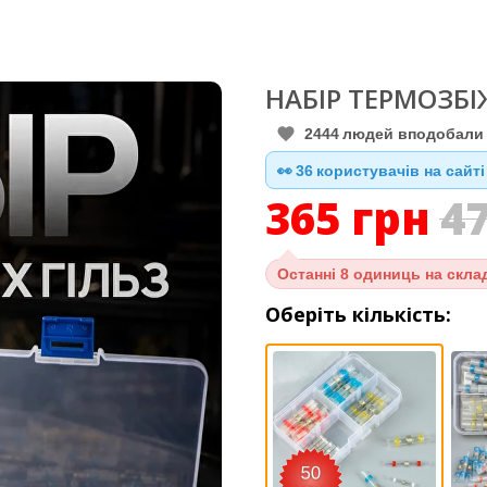
НАБІР ТЕРМОЗБІЖ
2444
людей вподобали 
👀
36
користувачів на сайті
365
грн
4
Останні
8 одиниць на скла
Оберіть кількість: