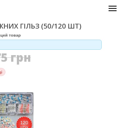
НИХ ГІЛЬЗ (50/120 ШТ)
цей товар
75
грн
ді