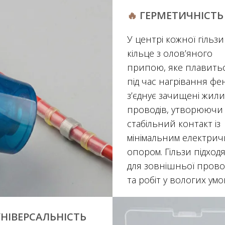
🔥
ГЕРМЕТИЧНІСТЬ
У центрі кожної гільзи
кільце з олов’яного
припою, яке плавить
під час нагрівання фен
з’єднує зачищені жили
проводів, утворюючи
стабільний контакт із
мінімальним електри
опором. Гільзи підход
для зовнішньої пров
та робіт у вологих умо
УНІВЕРСАЛЬНІСТЬ