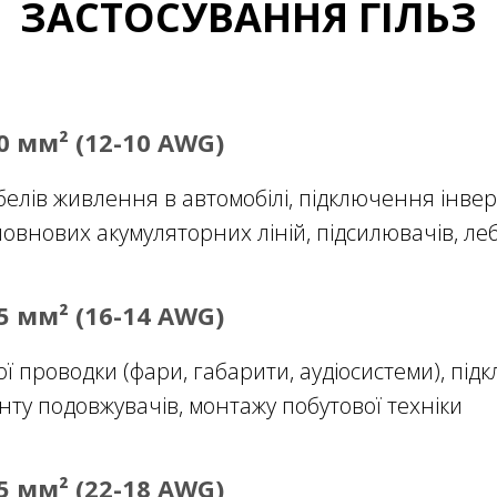
ЗАСТОСУВАННЯ ГІЛЬЗ
.0 мм² (12-10 AWG)
елів живлення в автомобілі, підключення інверт
човнових акумуляторних ліній, підсилювачів, леб
.5 мм² (16-14 AWG)
ї проводки (фари, габарити, аудіосистеми), під
нту подовжувачів, монтажу побутової техніки
.5 мм² (22-18 AWG)