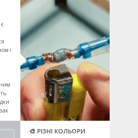
 є
ся
ом і
чним
ять
одки
вах
🎨 РІЗНІ КОЛЬОРИ