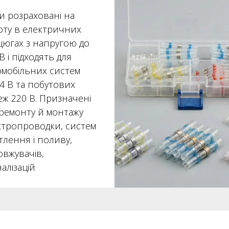
и розраховані на
оту в електричних
цюгах з напругою до
В і підходять для
омобільних систем
4 В та побутових
еж 220 В. Призначені
 ремонту й монтажу
ктропроводки, систем
тлення і поливу,
овжувачів,
алізацій