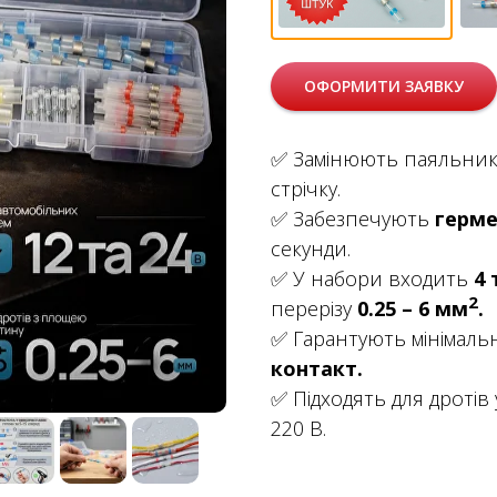
ОФОРМИТИ ЗАЯВКУ
✅ Замінюють паяльник
стрічку.
✅ Забезпечують
герме
секунди.
✅ У набори входить
4 
2
перерізу
0.25 – 6 мм
.
✅ Гарантують мінімаль
контакт.
✅ Підходять для дротів
220 В.