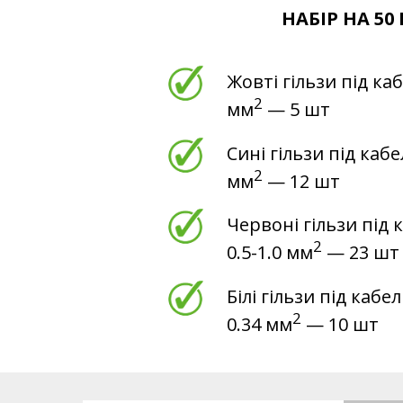
НАБІР НА 50 
Жовті гільзи під каб
2
мм
— 5 шт
Сині гільзи під кабе
2
мм
— 12 шт
Червоні гільзи під 
2
0.5-1.0 мм
— 23 шт
Білі гільзи під кабе
2
0.34 мм
— 10 шт