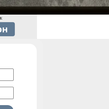
а:
рн