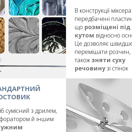
В конструкції міксера
передбачені пласти
що
розміщені під
кутом
відносно осн
Це дозволяє швидш
перемішати розчин,
також
зняти суху
речовину
зі стінок
АНДАРТНИЙ
ОСТОВИК
іб сумісний з дрилем,
форатором й іншим
тужним