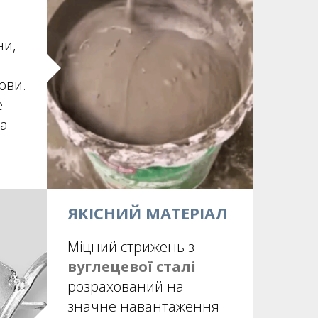
ни,
ови.
е
 а
ЯКІСНИЙ МАТЕРІАЛ
Міцний стрижень з
вуглецевої сталі
розрахований на
значне навантаження