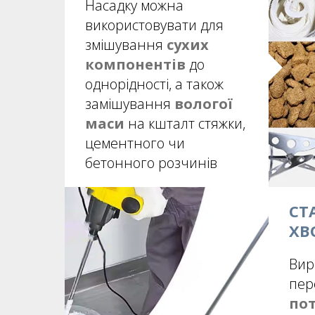
Насадку можна
використовувати для
змішування
сухих
компонентів
до
однорідності, а також
замішування
вологої
маси
на кшталт стяжки,
цементного чи
бетонного розчинів
СТ
ХВ
Вир
пер
по