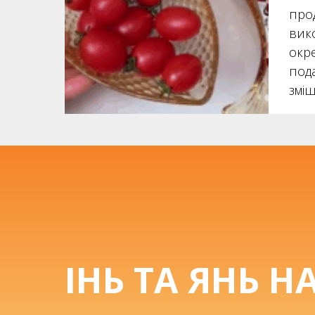
прод
вик
окр
пода
змі
ІНЬ ТА ЯНЬ Н