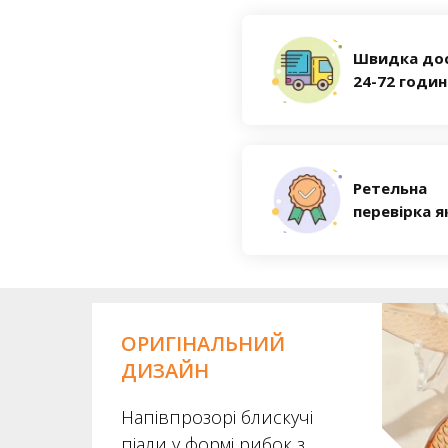
Швидка до
24-72 годи
Ретельна
перевірка я
ОРИГІНАЛЬНИЙ
ДИЗАЙН
Напівпрозорі блискучі
піали у формі рибок з