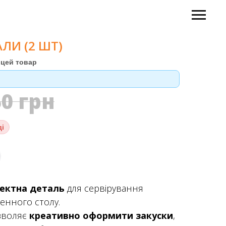
АЛИ (2 ШТ)
цей товар
50
грн
ді
ектна деталь
для сервірування
енного столу.
озволяє
креативно оформити закуски
,