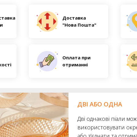
ставка
Доставка
ни
"Нова Пошта"
Оплата при
кості
отриманні
ДВІ АБО ОДНА
Дві однакові піали мо
використовувати окр
або з'єднати та отрим