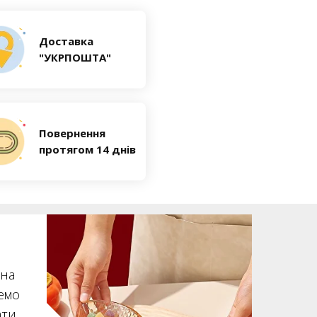
Доставка
"УКРПОШТА"
Повернення
протягом 14 днів
жна
емо
ати