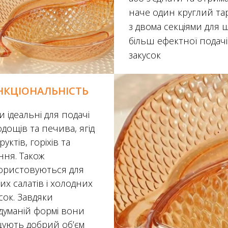
наче один круглий та
з двома секціями для 
більш ефектної подачі
закусок
НКЦІОНАЛЬНІСТЬ
и ідеальні для подачі
дощів та печива, ягід
руктів, горіхів та
ння. Також
ористовуються для
их салатів і холодних
сок. Завдяки
думаній формі вони
щують добрий об’єм