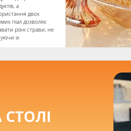
уктів, а
ористання двох
емих піал дозволяє
вати різні страви, не
шуючи їх
А СТОЛІ