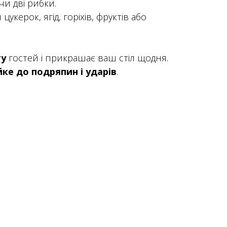
и дві рибки.
 цукерок, ягід, горіхів, фруктів або
гу
гостей і прикрашає ваш стіл щодня.
йке до подряпин і ударів
.