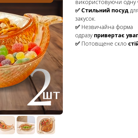
використовуючи одну ч
✅ Стильний посуд
для
закусок.
✅
Незвичайна форма
одразу
привертає ува
✅
Потовщене скло
сті