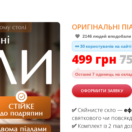
ОРИГІНАЛЬНІ ПІ
2146
людей вподобали 
👀
29
користувачів на сайті
499
грн
7
Останні
7 одиниць на скла
ОФОРМИТИ ЗАЯВКУ
✅
Сяйнисте скло —
еф
святкового чи повсякд
✅
Комплект із 2 піал д