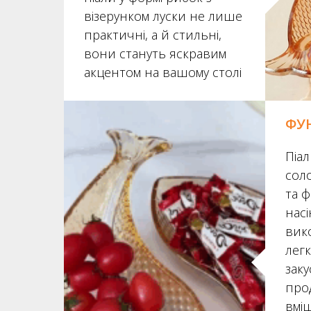
візерунком луски не лише
практичні, а й стильні,
вони стануть яскравим
акцентом на вашому столі
ФУ
Піал
соло
та ф
насі
вик
легк
заку
про
вмі