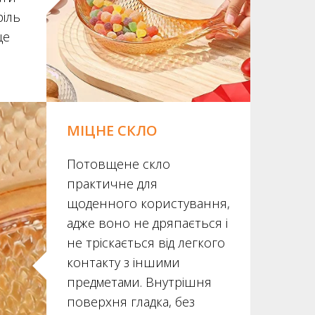
ріль
ще
МІЦНЕ СКЛО
Потовщене скло
практичне для
щоденного користування,
адже воно не дряпається і
не тріскається від легкого
контакту з іншими
предметами. Внутрішня
поверхня гладка, без