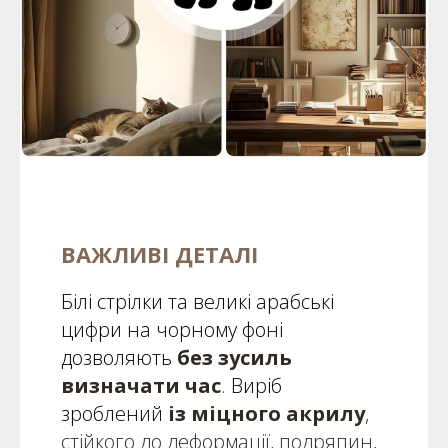
ВАЖЛИВІ ДЕТАЛІ
Білі стрілки та великі арабські
цифри на чорному фоні
дозволяють
без зусиль
визначати час
.
Виріб
зроблений
із міцного акрилу
,
стійкого до деформації, подряпин,