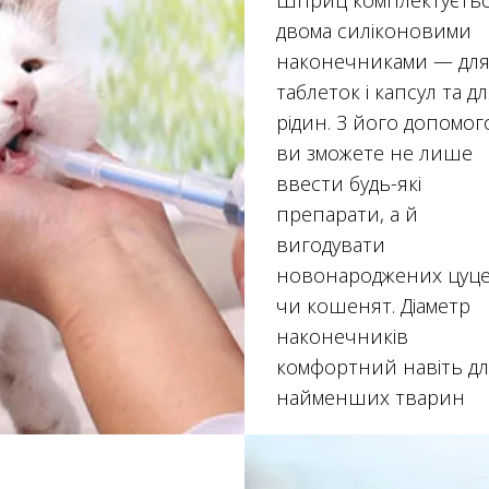
Шприц комплектуєть
двома силіконовими
наконечниками — дл
таблеток і капсул та д
рідин. З його допомо
ви зможете не лише
ввести будь-які
препарати, а й
вигодувати
новонароджених цуц
чи кошенят. Діаметр
наконечників
комфортний навіть д
найменших тварин