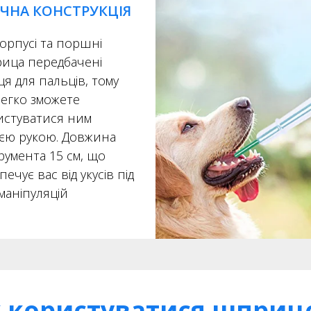
УЧНА КОНСТРУКЦІЯ
орпусі та поршні
ица передбачені
ця для пальців, тому
легко зможете
истуватися ним
ією рукою. Довжина
румента 15 см, що
печує вас від укусів під
маніпуляцій
 користуватися шпри