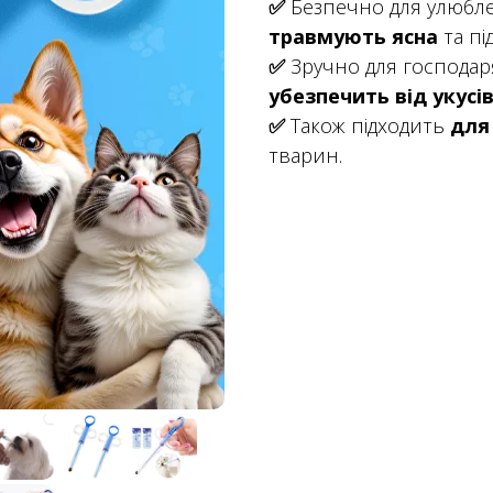
✅
Безпечно для улюбл
травмують ясна
та пі
✅
Зручно для господар
убезпечить від укусі
✅
Також підходить
для
тварин.