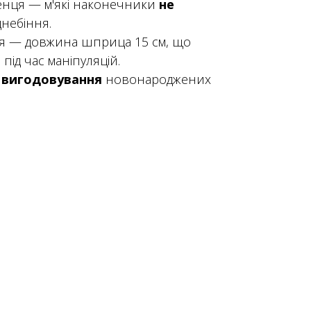
енця — м'які наконечники
не
днебіння.
я — довжина шприца 15 см, що
в
під час маніпуляцій.
 вигодовування
новонароджених