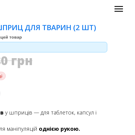
ПРИЦ ДЛЯ ТВАРИН (2 ШТ)
цей товар
80
грн
ді
ів
у шприців — для таблеток, капсул і
ля маніпуляцій
однією рукою.