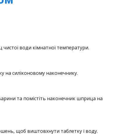
ц чистої води кімнатної температури.
ку на силіконовому наконечнику.
варини та помістіть наконечник шприца на
ршень, щоб виштовхнути таблетку і воду.