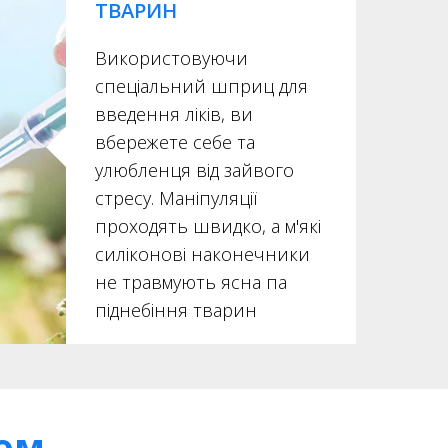
ТВАРИН
Використовуючи
спеціальний шприц для
введення ліків, ви
вбережете себе та
улюбленця від зайвого
стресу. Маніпуляції
проходять швидко, а м'які
силіконові наконечники
не травмують ясна па
піднебіння тварин
цом