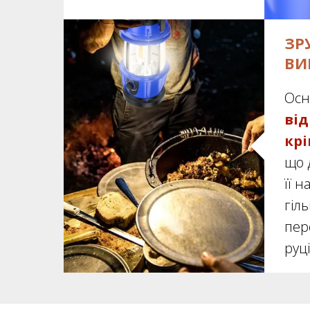
ЗР
ВИ
Ос
ві
кр
що 
її н
гіл
пер
руці