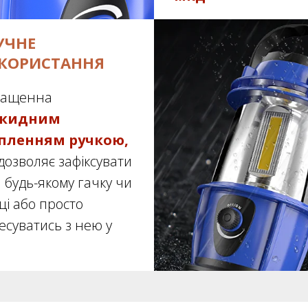
УЧНЕ
КОРИСТАННЯ
нащенна
дкидним
іпленням ручкою
,
дозволяє зафіксувати
а будь-якому гачку чи
ьці або просто
есуватись з нею у