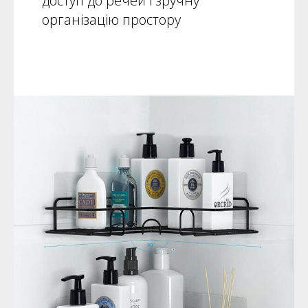
доступ до речей і зручну
організацію простору