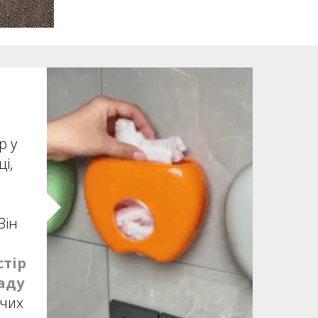
р у
і,
Він
стір
аду
очих