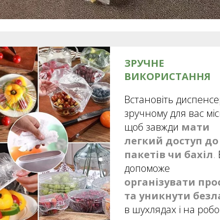
ЗРУЧНЕ
ВИКОРИСТАННЯ
Встановіть диспенсе
зручному для вас місц
щоб завжди
мати
легкий доступ до
пакетів чи бахіл
.
допоможе
організувати про
та уникнути безл
в шухлядах і на роб